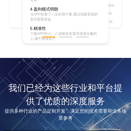
资源
求设计人员按照一定的规则实现
relationship
management ,企业为提高核心竞争力,利用相
4.盈利模式明朗
应的信息技
以及互联网技术来协调企业与顾客间在销售、
当APP积累了一定的用户量,通过流量变现的
营销和服务
形式获取收益
.上的交互，从而提升其管理方式，向客户提
供创新式的个性
5.精准性
化的客户交互和服务的过程。
下载APP的人。八成都是有需求或感兴趣的
人,属于精准客户
6.超强用户粘性
用户每天打开手机时间次数多,加深APP在用
户心中品牌效应
我们已经为这些行业和平台提
供了优质的深度服务
提供多种行业的产品定制开发，满足您的技术需要和业务场
景参考