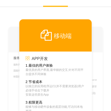
移动端
服务再测试
PC端
服务再测试标题
OA系统
APP开发
方案策划
OA系统的英文全称是: Office Automation
服务再测试标题服务再测试标题服务再测试标
1.最佳的用户体验
System , 意
最优质的用户界面,最华丽的交互,针对不同平
为办公自动化系统。又称无纸化办公
题服务再测试标题服务再测试标题服务再测试
开发咨询
台提供不同体验
将你脑海中的idea剥离出来，再将这些点串联
ERP软件
标题服务再测试标题服务再测试标题
成一个面，
做成一份思维导图
ERP系统的英文全称是: Enterprise Resource
原型图
2.节省成本
原型图是产品经理对您的产品分析整理后,将
Planning，
页面的模
块、元素、人机交互的形式,利用线
以独立的应用程序运行(并不需要浏览器)用户
ERP是针对物资资源管理(物流)、人力资源管
框描述的方法,将
产品脱离想法状态下更加具
体跟生动的进行表达您可以
理解为原型图对软
理(人流)、
必须手动去下载并
件开发就像是房屋修建之初建筑设计
师画的房
财务资源管理(财流)、信息资源管理(信息流)
屋架构设计
安装这些原生App
集成- -体
开发咨询
产品设计稿是让您知道产品做出来就是这个样
化的企业管理软件
子。它是
为了满足产品在进入代码实现阶段之
3.权限更高
前而做的。在产品
原型图的基础上根据一定的
CRM软件
目和要求,利用各种色彩，
样式，图片、用以
能够与移动硬件设备的底层功能,可访问本地
说明产品造型及结构的平面图案,产
品设计稿
CRM系统的英文全称是: Customer
与研发有着极为密切的关系,其科学性严格要